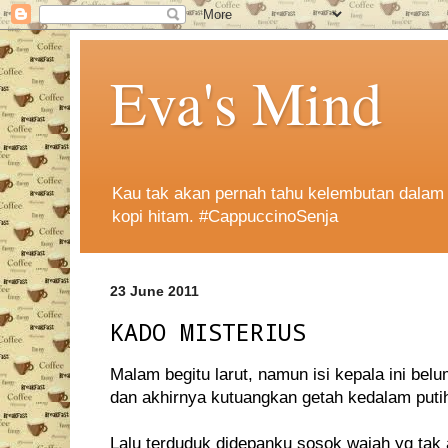
Eva's Mind
Kau tak akan pernah tahu kelembutan dalam 
kopi hitam. #CappuccinoSenja
23 June 2011
KADO MISTERIUS
Malam begitu larut, namun isi kepala ini belum
dan akhirnya kutuangkan getah kedalam puti
Lalu terduduk didepanku sosok wajah yg tak a