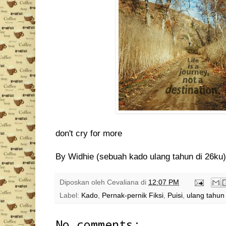
don't cry for more
By Widhie (sebuah kado ulang tahun di 26ku)
Diposkan oleh
Cevaliana
di
12:07 PM
Label:
Kado
,
Pernak-pernik Fiksi
,
Puisi
,
ulang tahun
No comments: